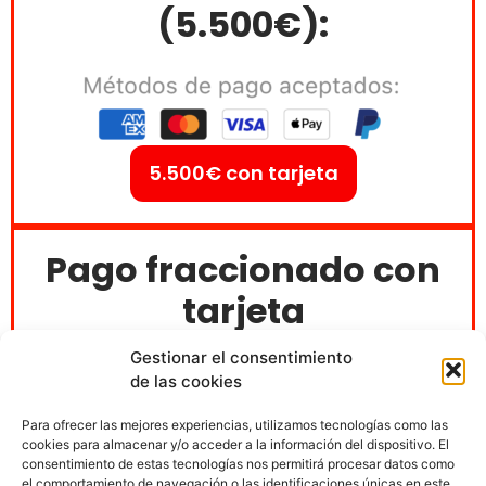
(5.500€)
:
5.500€ con tarjeta
Pago fraccionado con
tarjeta
(2.000€x3=6000)
:
Gestionar el consentimiento
de las cookies
Para ofrecer las mejores experiencias, utilizamos tecnologías como las
cookies para almacenar y/o acceder a la información del dispositivo. El
consentimiento de estas tecnologías nos permitirá procesar datos como
el comportamiento de navegación o las identificaciones únicas en este