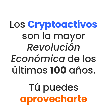
Los
C
r
yptoactivos
son la mayor
Revolución
Económica
de los
últimos
100
años.
Tú puedes
aprovecharte